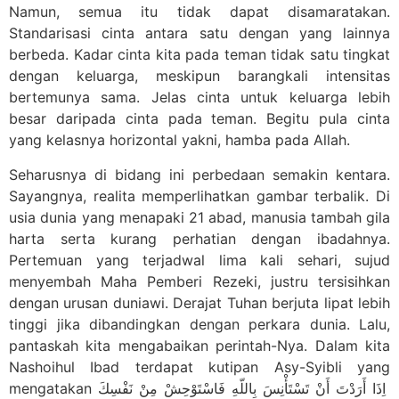
Namun, semua itu tidak dapat disamaratakan.
Standarisasi cinta antara satu dengan yang lainnya
berbeda. Kadar cinta kita pada teman tidak satu tingkat
dengan keluarga, meskipun barangkali intensitas
bertemunya sama. Jelas cinta untuk keluarga lebih
besar daripada cinta pada teman. Begitu pula cinta
yang kelasnya horizontal yakni, hamba pada Allah.
Seharusnya di bidang ini perbedaan semakin kentara.
Sayangnya, realita memperlihatkan gambar terbalik. Di
usia dunia yang menapaki 21 abad, manusia tambah gila
harta serta kurang perhatian dengan ibadahnya.
Pertemuan yang terjadwal lima kali sehari, sujud
menyembah Maha Pemberi Rezeki, justru tersisihkan
dengan urusan duniawi. Derajat Tuhan berjuta lipat lebih
tinggi jika dibandingkan dengan perkara dunia. Lalu,
pantaskah kita mengabaikan perintah-Nya. Dalam kita
Nashoihul Ibad terdapat kutipan Asy-Syibli yang
mengatakan اِذَا أَرَدْتَ أَنْ تَسْتَأْنِسَ بِاللّهِ فَاسْتَوْحِشْ مِنْ نَفْسِكَ