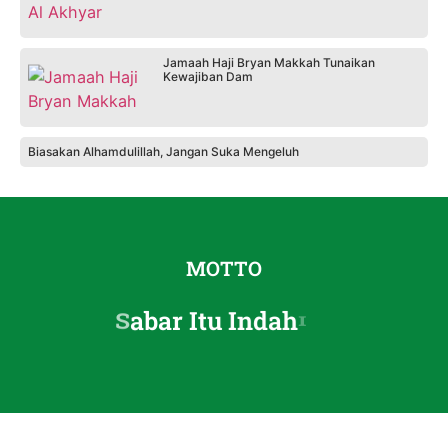
Jamaah Haji Bryan Makkah Tunaikan
Kewajiban Dam
Biasakan Alhamdulillah, Jangan Suka Mengeluh
MOTTO
r
I
t
u
I
n
d
a
h
k
I
h
a
l
b
S